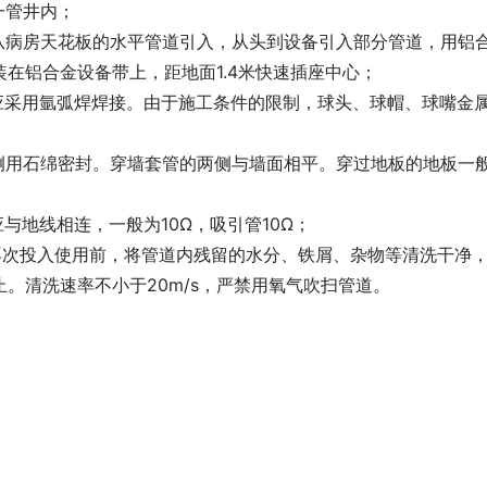
一管井内；
从病房天花板的水平管道引入，从头到设备引入部分管道，用铝
在铝合金设备带上，距地面1.4米快速插座中心；
应采用氩弧焊焊接。由于施工条件的限制，球头、球帽、球嘴金
侧用石绵密封。穿墙套管的两侧与墙面相平。穿过地板的地板一
与地线相连，一般为10Ω，吸引管10Ω；
再次投入使用前，将管道内残留的水分、铁屑、杂物等清洗干净
。清洗速率不小于20m/s，严禁用氧气吹扫管道。