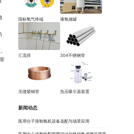
自
稳
国标氧气终端
液氧储罐
的
压。
汇流排
304不锈钢管
术室
无缝紫铜管
负压吸引器装置
新闻动态
医用分子筛制氧机设备选配与场景应用
医用中心供氧输配管网设计与终端集成建设规范