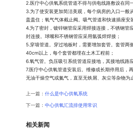
2.医疗中心供氧系统管道不得与供电线路敷设在同
3.为了使安装更加简洁美观，每个病房的入口一般
盖盖住；氧气气体截止阀。吸气管道和快速插座安装
4.为了密封，镀锌钢管应采用焊接连接，不锈钢管
封连接。球嘴和不锈钢管应采用氩弧焊焊接；
5.穿墙管道。穿过地板时，需要增加套管。套管两
40cm以上，每个套管都埋在土木工程前；
6.氧气管。负压吸引系统管道应接地，其接地线路应
7.医疗中心供氧管道安装后。维修或长期停用后，
无油干燥空气或氮气，直至无铁屑、灰尘等杂物为止
上一篇：
什么是中心供氧系统
下一篇：
中心供氧汇流排使用常识
相关新闻