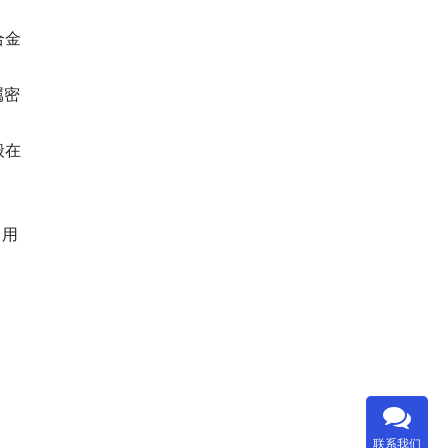
合金
属密
般在
，用
联系我们