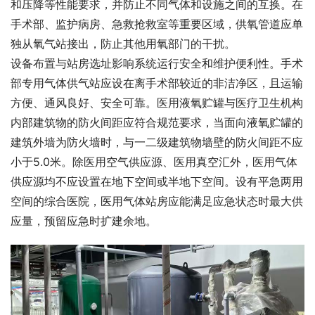
和压降等性能要求，并防止不同气体和设施之间的互换。在
手术部、监护病房、急救抢救室等重要区域，供氧管道应单
独从氧气站接出，防止其他用氧部门的干扰。
设备布置与站房选址影响系统运行安全和维护便利性。手术
部专用气体供气站应设在离手术部较近的非洁净区，且运输
方便、通风良好、安全可靠。医用液氧贮罐与医疗卫生机构
内部建筑物的防火间距应符合规范要求，当面向液氧贮罐的
建筑外墙为防火墙时，与一二级建筑物墙壁的防火间距不应
小于5.0米。除医用空气供应源、医用真空汇外，医用气体
供应源均不应设置在地下空间或半地下空间。设有平急两用
空间的综合医院，医用气体站房应能满足应急状态时最大供
应量，预留应急时扩建余地。